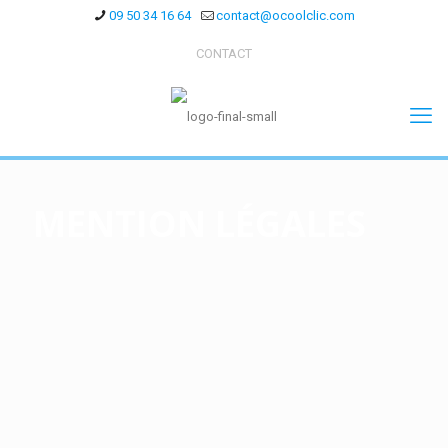
09 50 34 16 64
contact@ocoolclic.com
CONTACT
MENTION LÉGALES
1. Présentation du site :
Conformément aux dispositions des articles 6-III et 19 de la Loi n°
2004-575 du 21 juin 2004 pour la Confiance dans l'économie
numérique, dite L.C.E.N., nous portons à la connaissance des
utilisateurs et visiteurs du site :
www.ocoolclic.com
les